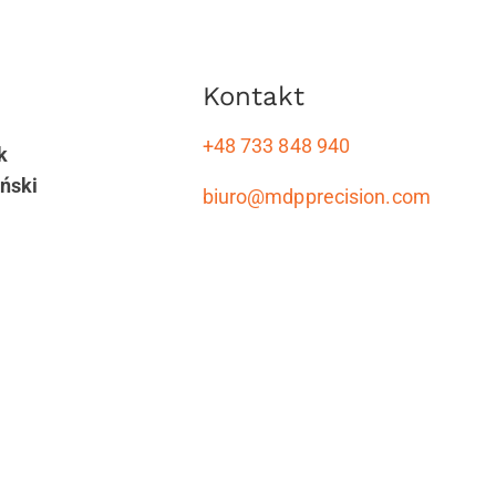
Kontakt
+48 733 848 940
k
ński
biuro@mdpprecision.com