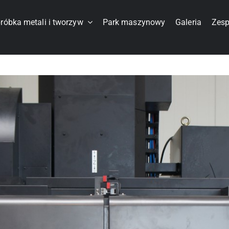
róbka metali i tworzyw
Park maszynowy
Galeria
Zesp