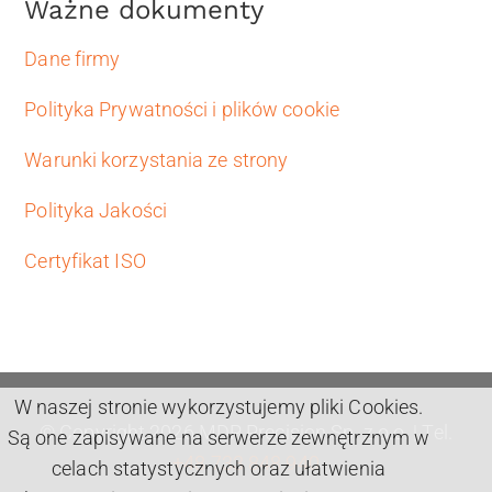
Ważne dokumenty
Dane firmy
Polityka Prywatności i plików cookie
Warunki korzystania ze strony
Polityka Jakości
Certyfikat ISO
W naszej stronie wykorzystujemy pliki Cookies.
© Copyright 2026 MDP Precision Sp. z o.o. | Tel.
Są one zapisywane na serwerze zewnętrznym w
+48 733 848 940
celach statystycznych oraz ułatwienia