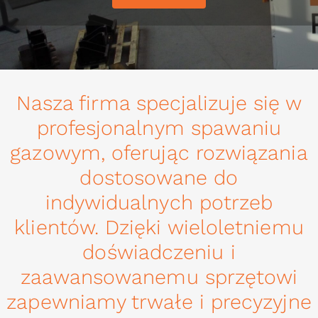
Nasza firma specjalizuje się w
profesjonalnym spawaniu
gazowym, oferując rozwiązania
dostosowane do
indywidualnych potrzeb
klientów. Dzięki wieloletniemu
doświadczeniu i
zaawansowanemu sprzętowi
zapewniamy trwałe i precyzyjne