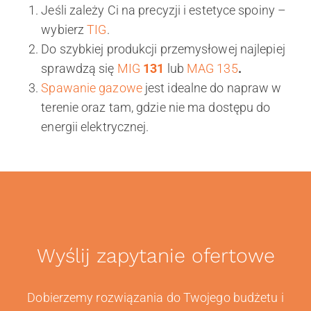
Jeśli zależy Ci na precyzji i estetyce spoiny –
wybierz
TIG
.
Do szybkiej produkcji przemysłowej najlepiej
sprawdzą się
MIG
131
lub
MAG 135
.
Spawanie gazowe
jest idealne do napraw w
terenie oraz tam, gdzie nie ma dostępu do
energii elektrycznej.
Wyślij zapytanie ofertowe
Dobierzemy rozwiązania do Twojego budżetu i