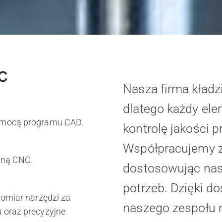
C
Nasza firma kładzi
dlatego każdy ele
omocą programu CAD.
kontrolę jakości p
Współpracujemy z 
yną CNC.
dostosowując nas
potrzeb. Dzięki d
omiar narzędzi za
naszego zespołu
 oraz precyzyjne