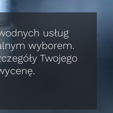
awodnych usług
ealnym wyborem.
zczegóły Twojego
wycenę.