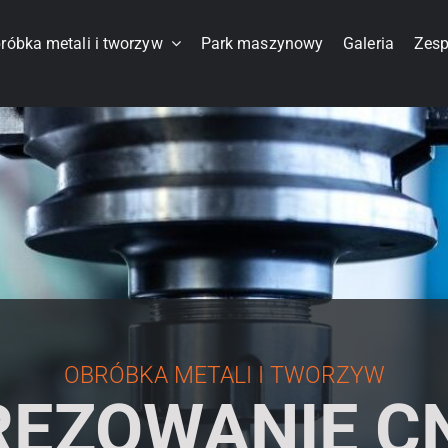
róbka metali i tworzyw
Park maszynowy
Galeria
Zesp
OBRÓBKA METALI I TWORZYW
REZOWANIE C