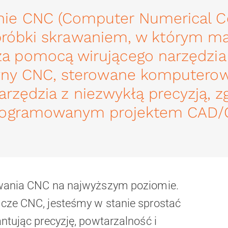
ie CNC (Computer Numerical Co
róbki skrawaniem, w którym mat
a pomocą wirującego narzędzia
yny CNC, sterowane komputero
arzędzia z niezwykłą precyzją, z
rogramowanym projektem CAD/
wania CNC na najwyższym poziomie.
ze CNC, jesteśmy w stanie sprostać
tując precyzję, powtarzalność i