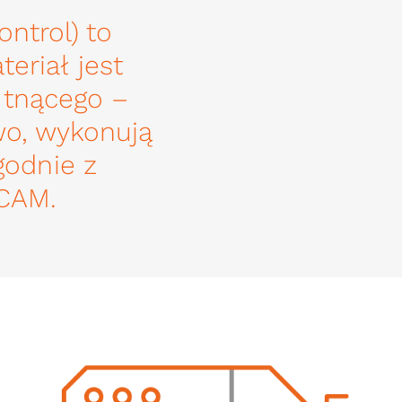
ntrol) to
eriał jest
 tnącego –
wo, wykonują
godnie z
CAM.