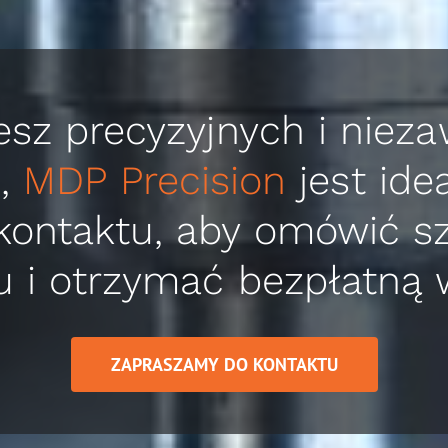
jesz
precyzyjnych i niez
C
,
MDP Precision
jest id
ontaktu, aby omówić s
u i otrzymać
bezpłatną 
ZAPRASZAMY DO KONTAKTU