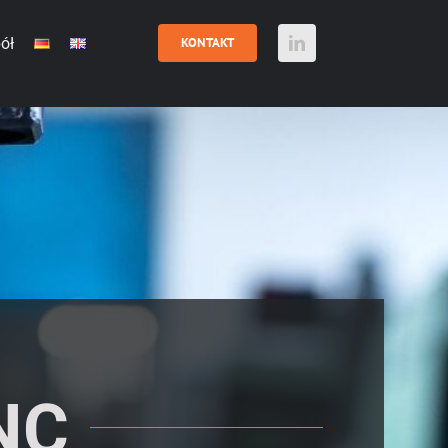
ół
KONTAKT
NC