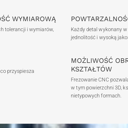
OŚĆ WYMIAROWĄ
POWTARZALNOŚ
 tolerancji i wymiarów,
Każdy detal wykonany w s
jednolitość i wysoką jak
MOŻLIWOŚĆ OB
KSZTAŁTÓW
co przyspiesza
.
Frezowanie CNC pozwala 
w tym powierzchni 3D, ks
nietypowych formach.