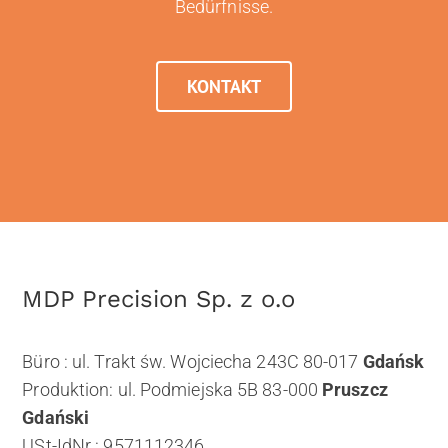
Bedürfnisse.
KONTAKT
MDP Precision Sp. z o.o
Büro : ul. Trakt św. Wojciecha 243C 80-017
Gdańsk
Produktion: ul. Podmiejska 5B 83-000
Pruszcz
Gdański
USt-IdNr : 9571112346