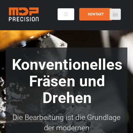
Skip
to
KONTAKT
Toggle
content
Navigation
Metall- und Kunststoffbearbeitung
Konventionelles
Maschinenpark
Fräsen und
Galerie
Drehen
Die Belegschaft
Die Bearbeitung ist die Grundlage
der modernen