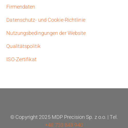
Firmendaten
Datenschutz- und Cookie-Richtlinie
Nutzungsbedingungen der Website
Qualitätspolitik
ISO-Zertifikat
© Copyright 2025 MDP Precision Sp. z o.o. | Tel.
+48 733 848 940