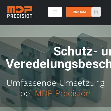
Skip
to
KONTAKT
Toggle
content
Navigation
Metall- und Kunststoffbearbeitung
Schutz- u
Maschinenpark
Veredelungsbesch
Galerie
Umfassende Umsetzung
Die Belegschaft
bei
MDP Precision