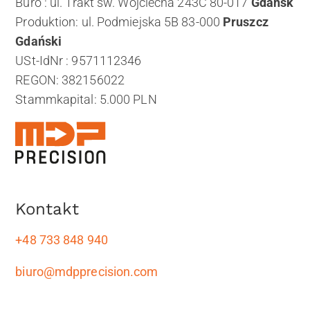
Büro : ul. Trakt św. Wojciecha 243C 80-017
Gdańsk
Produktion: ul. Podmiejska 5B 83-000
Pruszcz
Gdański
USt-IdNr : 9571112346
REGON: 382156022
Stammkapital: 5.000 PLN
Kontakt
+48 733 848 940
biuro@mdpprecision.com