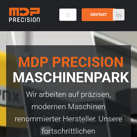
Skip
to
KONTAKT
Toggle
content
Navigation
Metall- und Kunststoffbearbeitung
MDP PRECISION
Maschinenpark
MASCHINENPARK
Galerie
Wir arbeiten auf präzisen,
Die Belegschaft
modernen Maschinen
renommierter Hersteller. Unsere
fortschrittlichen